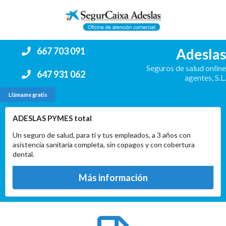
Adeslas
667 703 091
Seguros de salud online
647 931 062
agentes, S.L.
Llámame gratis
ADESLAS PYMES total
Un seguro de salud, para ti y tus empleados, a 3 años con
asistencia sanitaria completa, sin copagos y con cobertura
dental.
Más información