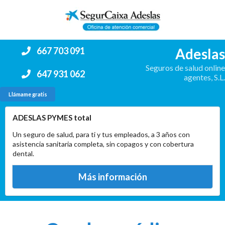
Adeslas
667 703 091
Seguros de salud online
647 931 062
agentes, S.L.
Llámame gratis
ADESLAS PYMES total
Un seguro de salud, para ti y tus empleados, a 3 años con
asistencia sanitaria completa, sin copagos y con cobertura
dental.
Más información