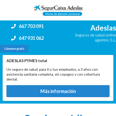
Adeslas
667 703 091
Seguros de salud online
647 931 062
agentes, S.L.
Llámame gratis
ADESLAS PYMES total
Un seguro de salud, para ti y tus empleados, a 3 años con
asistencia sanitaria completa, sin copagos y con cobertura
dental.
Más información